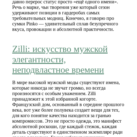
давно перерос статус просто «ещё одного имени».
Речь о марке, чьи творения уже который сезон
удерживают позиции в гардеробах самых
требовательных модниц. Конечно, я говорю про
сумки Pinko — удивительный сплав безупречного
вкуса, провокации и абсолютной практичности.
Zilli: искусство мужской
элегантности,
неподвластное времени
В мире высокой мужской моды существуют имена,
которые никогда не звучат громко, но всегда
произносятся с особым уважением. Zilli
принадлежит к этой избранной когорте.
Французский дом, основанный в середине прошлого
века, вот уже более полувека создает вещи для тех,
для кого понятие качества находится за гранью
компромиссов. Это не просто одежда, это манифест
абсолютной роскоши, где каждый стежок, каждая
деталь существуют в единственном экземпляре ради