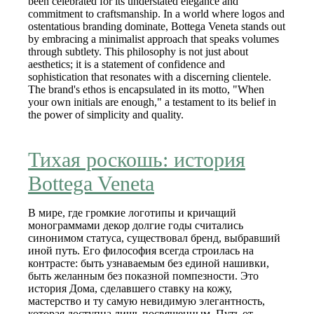
been celebrated for its understated elegance and
commitment to craftsmanship. In a world where logos and
ostentatious branding dominate, Bottega Veneta stands out
by embracing a minimalist approach that speaks volumes
through subtlety. This philosophy is not just about
aesthetics; it is a statement of confidence and
sophistication that resonates with a discerning clientele.
The brand's ethos is encapsulated in its motto, "When
your own initials are enough," a testament to its belief in
the power of simplicity and quality.
Тихая роскошь: история
Bottega Veneta
В мире, где громкие логотипы и кричащий
монограммами декор долгие годы считались
синонимом статуса, существовал бренд, выбравший
иной путь. Его философия всегда строилась на
контрасте: быть узнаваемым без единой нашивки,
быть желанным без показной помпезности. Это
история Дома, сделавшего ставку на кожу,
мастерство и ту самую невидимую элегантность,
которая доступна лишь посвященным. Путь от